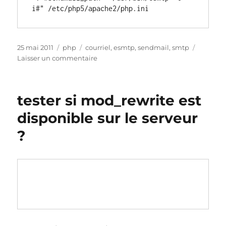
i#" /etc/php5/apache2/php.ini
Publié
Catégories
Étiquettes
25 mai 2011
php
courriel
,
esmtp
,
sendmail
,
smtp
le
sur
Laisser un commentaire
tester
l’envoi
de
tester si mod_rewrite est
mail
depuis
disponible sur le serveur
linux
?