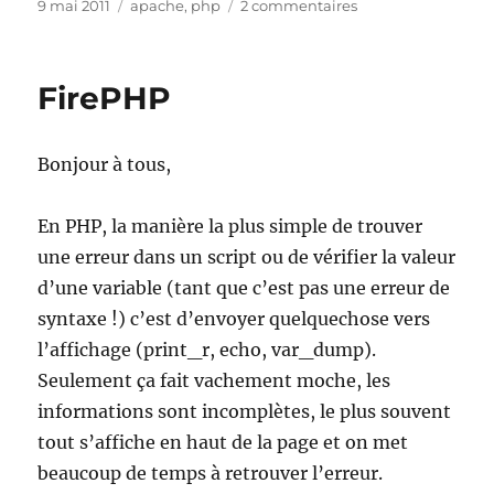
Publié
Catégories
sur
9 mai 2011
apache
,
php
2 commentaires
le
tester
si
mod_rewrite
FirePHP
est
disponible
sur
Bonjour à tous,
le
serveur
?
En PHP, la manière la plus simple de trouver
une erreur dans un script ou de vérifier la valeur
d’une variable (tant que c’est pas une erreur de
syntaxe !) c’est d’envoyer quelquechose vers
l’affichage (print_r, echo, var_dump).
Seulement ça fait vachement moche, les
informations sont incomplètes, le plus souvent
tout s’affiche en haut de la page et on met
beaucoup de temps à retrouver l’erreur.