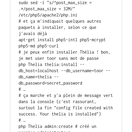
sudo sed -i "s/^post_max_size = 
.*/post_max_size = 32M/" 
/etc/php5/apache2/php.ini

# et ça m'indiquait quelques autres 
paquets à installer, selon ce que 
j'avais déjà

apt-get install php5-intl php5-mcrypt 
php5-md php5-curl

# je peux enfin installer Thélia ! bon, 
je met user toor sans mot de passe

php Thelia thelia:install --
db_host=localhost --db_username=toor --
db_name=thelia --
db_password=secret_password

# …

# ça marche et y'a plein de message vert 
dans la console (c'est rassurant, 
surtout la fin "config file created with 
success. Your thelia is installed")

# …

php Thelia admin:create # créé un 