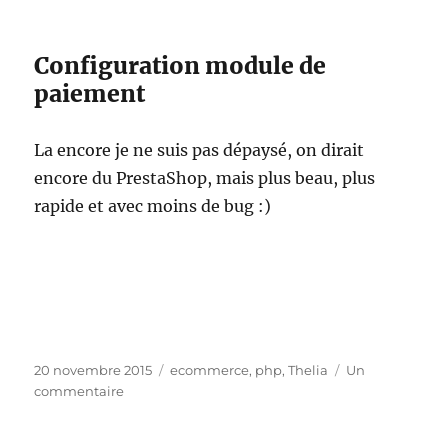
Configuration module de
paiement
La encore je ne suis pas dépaysé, on dirait
encore du PrestaShop, mais plus beau, plus
rapide et avec moins de bug :)
Publié
Catégories
20 novembre 2015
ecommerce
,
php
,
Thelia
Un
le
sur
commentaire
[QuickStart]
Thélia