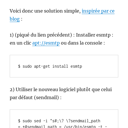
Voici donc une solution simple,
inspirée par ce
blog
:
1) (piqué du lien précédent) : Installer esmtp :
en un clic
apt://esmtp
ou dans la console :
$ sudo apt-get install esmtp
2) Utiliser le nouveau logiciel plutôt que celui
par défaut (sendmail) :
$ sudo sed -i "s#;\? \?sendmail_path 
=.*#sendmail_path = /usr/bin/esmtp -t -