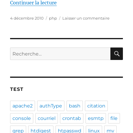
de « FirePHP »
Continuer la lecture
Publié
Catégories
sur
4 décembre 2010
php
Laisser un commentaire
le
FirePHP
RE
Recherche
pour :
TEST
apache2
authType
bash
citation
console
courriel
crontab
esmtp
file
grep
htdigest
htpasswd
linux
mv