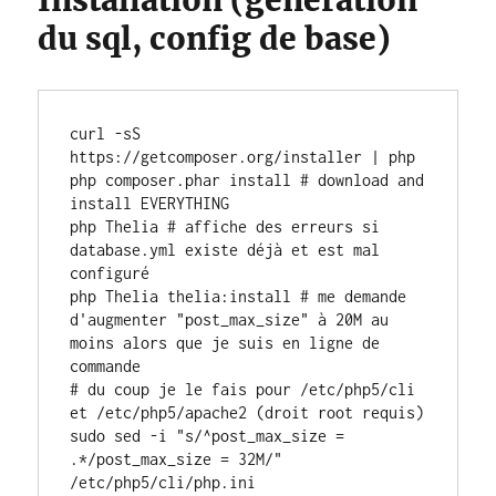
Installation (génération
du sql, config de base)
curl -sS 
https://getcomposer.org/installer | php

php composer.phar install # download and 
install EVERYTHING

php Thelia # affiche des erreurs si 
database.yml existe déjà et est mal 
configuré

php Thelia thelia:install # me demande 
d'augmenter "post_max_size" à 20M au 
moins alors que je suis en ligne de 
commande

# du coup je le fais pour /etc/php5/cli 
et /etc/php5/apache2 (droit root requis)

sudo sed -i "s/^post_max_size = 
.*/post_max_size = 32M/" 
/etc/php5/cli/php.ini
