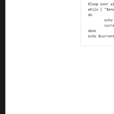
#loop over al
while [ "$end
do

	echo $current

	current=$(date -d "$current +1 days" +%F)

done
