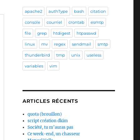
apache2
authType
bash
citation
console
courriel
crontab
esmtp
file
grep
htdigest
htpasswd
linux
mv
regex
sendmail
smtp
thunderbird
tmp
unix
useless
variables
vim
ARTICLES RÉCENTS
quota (brouillon)
script création dkim
Société, tu m’auras pas
Ce week-end, un chasseur