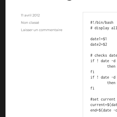
Publié
11 avril 2012
le
Catégories
#!/bin/bash

Non classé
# display all
sur
Laisser un commentaire
date
date1=$1

range
date2=$2

in
bash
# checks date
if ! date -d 
	then echo "first date is invalid" ; exit 1

fi

if ! date -d 
	then echo "second date is invalid" ; exit 1

fi

#set current 
current=$(dat
end=$(date -d