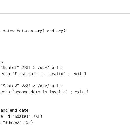
 dates between arg1 and arg2

s

"$date1" 2>&1 > /dev/null ; 

"$date2" 2>&1 > /dev/null ; 

and end date

e -d "$date1" +%F)

 "$date2" +%F)
