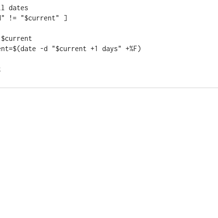
l dates

" != "$current" ] 
