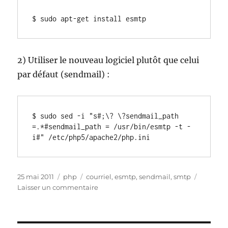
$ sudo apt-get install esmtp
2) Utiliser le nouveau logiciel plutôt que celui
par défaut (sendmail) :
$ sudo sed -i "s#;\? \?sendmail_path 
=.*#sendmail_path = /usr/bin/esmtp -t -
i#" /etc/php5/apache2/php.ini
Publié
Catégories
Étiquettes
25 mai 2011
php
courriel
,
esmtp
,
sendmail
,
smtp
le
sur
Laisser un commentaire
tester
l’envoi
de