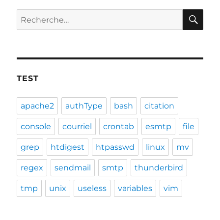
mail
depuis
RE
Recherche
linux
pour :
TEST
apache2
authType
bash
citation
console
courriel
crontab
esmtp
file
grep
htdigest
htpasswd
linux
mv
regex
sendmail
smtp
thunderbird
tmp
unix
useless
variables
vim