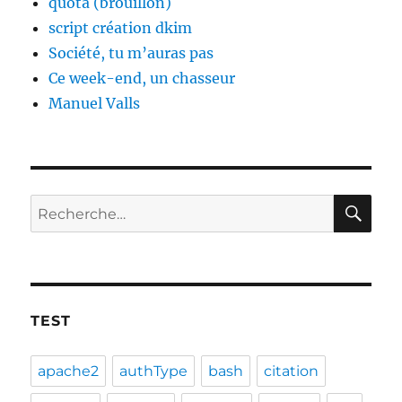
quota (brouillon)
script création dkim
Société, tu m’auras pas
Ce week-end, un chasseur
Manuel Valls
RE
Recherche
pour :
TEST
apache2
authType
bash
citation