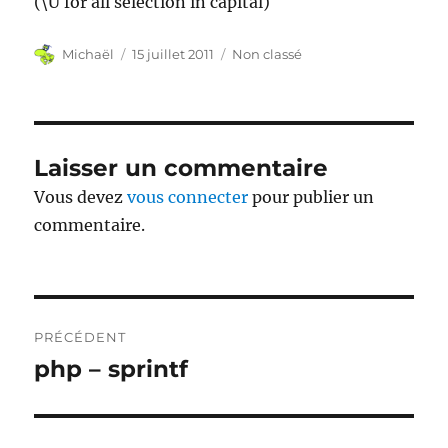
(\U for all selection in capital)
Auteur
Publié
Catégories
Michaël
15 juillet 2011
Non classé
le
Laisser un commentaire
Vous devez
vous connecter
pour publier un
commentaire.
Navigation
PRÉCÉDENT
de
php – sprintf
Publication
précédente :
l’article