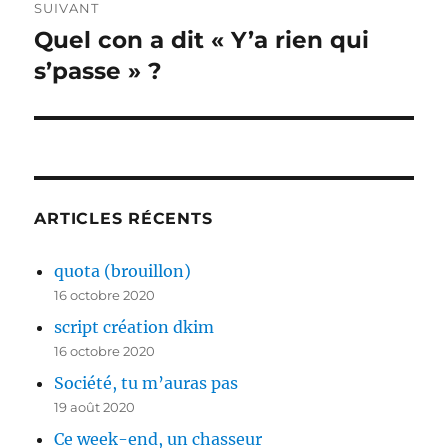
SUIVANT
Quel con a dit « Y’a rien qui
Publication
suivante :
s’passe » ?
ARTICLES RÉCENTS
quota (brouillon)
16 octobre 2020
script création dkim
16 octobre 2020
Société, tu m’auras pas
19 août 2020
Ce week-end, un chasseur